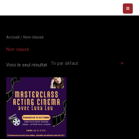
Aller
au
contenu
Accueil
/ Non classé
Non classé
Voici le seul résultat